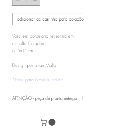
adicionar ao carrinho para cotação
Vaso em porcelana revestina em
esmalte Celadon.
ø15x12cm
Design por Lilian Malta
*Frete para Brasília incluso
ATENÇÃO - peça de pronta entrega
nossas peças de showroom podem
apresentar pequenas avarias, por serem
mostruário de loja, consulte nossa equipe e
marque uma visita para verificá-las antes da
compra de seu produto.