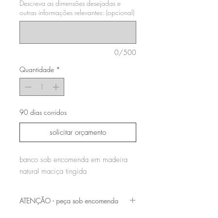
Descreva as dimensões desejadas e
outras informações relevantes: (opcional)
0/500
Quantidade
*
90 dias corridos
solicitar orçamento
banco sob encomenda em madeira
natural maciça tingida
ATENÇÃO - peça sob encomenda
entre em contato com a nossa equipe para