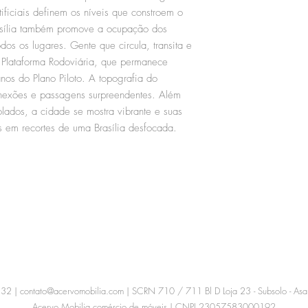
rtificiais definem os níveis que constroem o
sília também promove a ocupação dos
os os lugares. Gente que circula, transita e
Plataforma Rodoviária, que permanece
nos do Plano Piloto. A topografia do
conexões e passagens surpreendentes. Além
olados, a cidade se mostra vibrante e suas
s em recortes de uma Brasília desfocada.
232 |
contato@acervomobilia.com
| SCRN 710 / 711 Bl D Loja 23 - Subsolo - Asa 
Acervo Mobilia comércio de móveis | CNPJ 23057583000192