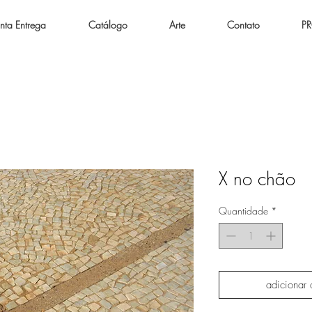
nta Entrega
Catálogo
Arte
Contato
P
X no chão
Quantidade
*
adicionar 