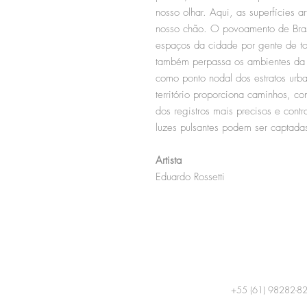
nosso olhar. Aqui, as superfícies a
nosso chão. O povoamento de Bra
espaços da cidade por gente de tod
também perpassa os ambientes da 
como ponto nodal dos estratos urba
território proporciona caminhos, 
dos registros mais precisos e contr
luzes pulsantes podem ser captada
Artista
Eduardo Rossetti
+55 (61) 98282-8