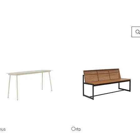
nus
Orta