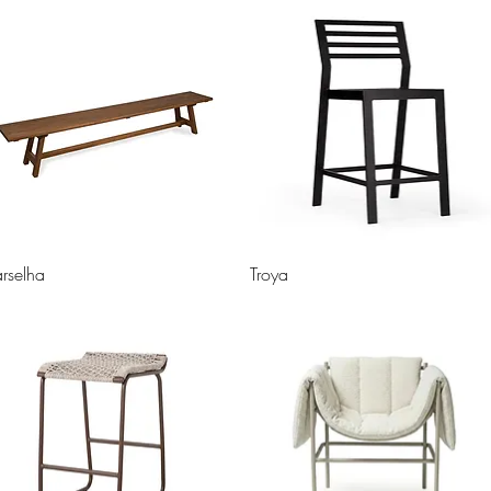
rselha
Troya