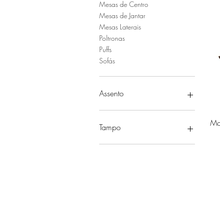
Mesas de Centro
Mesas de Jantar
Mesas Laterais
Poltronas
Puffs
Sofás
Assento
Corda Náutica
Ma
Tecido
Tampo
Tela
Alumínio
Madeira Cumaru