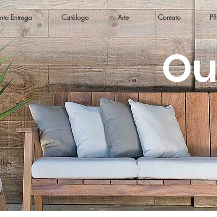
nta Entrega
Catálogo
Arte
Contato
P
Ou