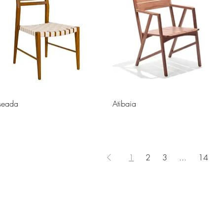
seada
Atibaia
1
2
3
...
14