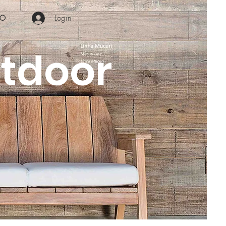
Login
RO
tdoor