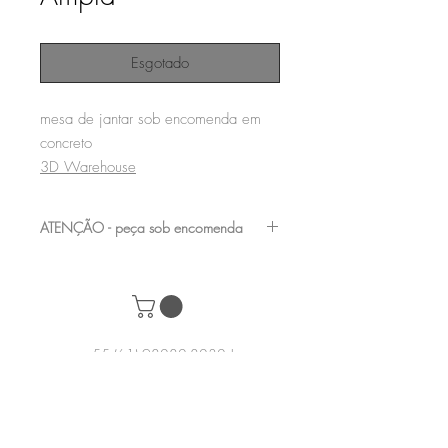
Esgotado
mesa de jantar sob encomenda em
concreto
3D Warehouse
ATENÇÃO - peça sob encomenda
entre em contato com a nossa equipe para
verificar os acabamentos e medidas
disponíveis
+55 (61) 98282-8232
|
contato@acervomobilia.com
| SCRN 710 /
711 Bl D Loja 23 - Subsolo - Asa Norte,
Brasília – DF