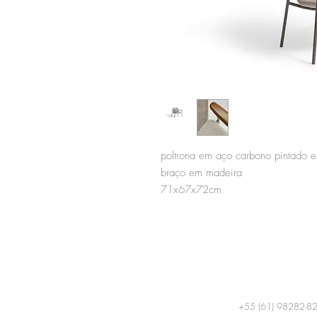
poltrona em aço carbono pintado e
braço em madeira
71x67x72cm
+55 (61) 98282-8