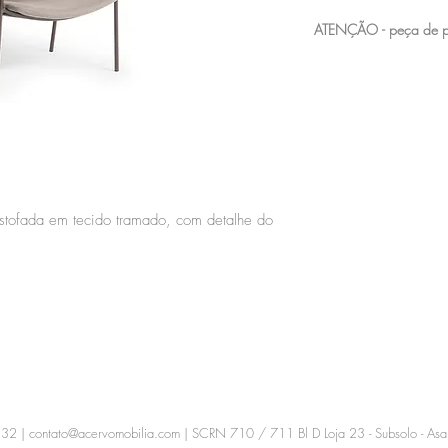
ATENÇÃO - peç
nossas peças de showro
por serem mostruário de
uma visita para verificá
stofada em tecido tramado, com detalhe do
232 |
contato@acervomobilia.com
| SCRN 710 / 711 Bl D Loja 23 - Subsolo - Asa 