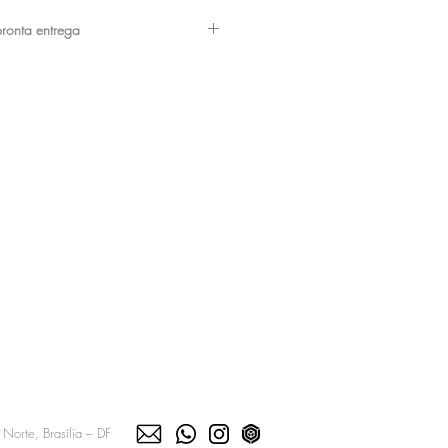
a de pronta entrega
om podem apresentar pequenas avarias,
 loja, consulte nossa equipe e marque
-las antes da compra de seu produto.
Norte, Brasília – DF