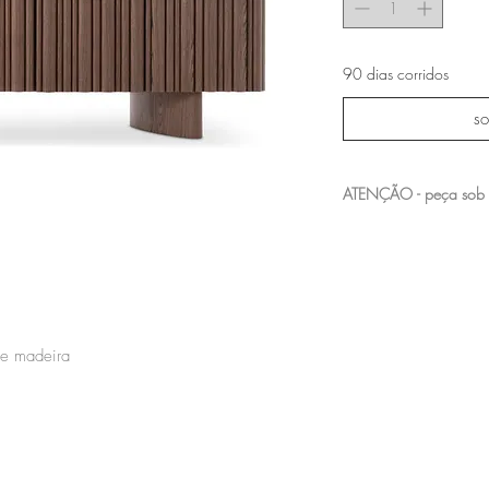
90 dias corridos
so
ATENÇÃO - peça sob
entre em contato com a n
acabamentos e medidas 
de madeira