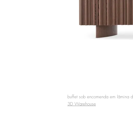
buffet sob encomenda em lâmina 
3D Warehouse