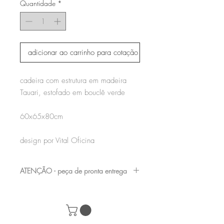
Quantidade
*
adicionar ao carrinho para cotação
cadeira com estrutura em madeira
Tauari, estofado em bouclê verde
60x65x80cm
design por Vital Oficina
ATENÇÃO - peça de pronta entrega
nossas peças de showroom podem
apresentar pequenas avarias, por serem
mostruário de loja, consulte nossa equipe e
marque uma visita para verificá-las antes da