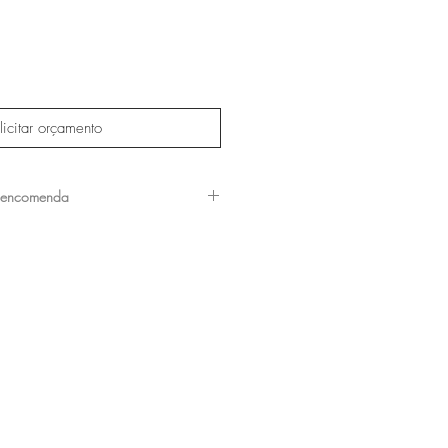
licitar orçamento
 encomenda
ossa equipe para verificar os
disponíveis