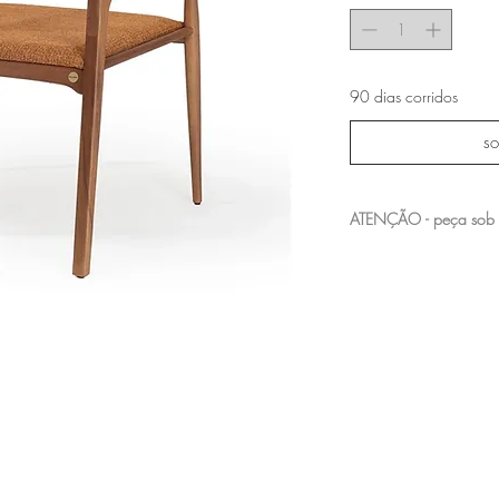
90 dias corridos
so
ATENÇÃO - peça sob
entre em contato com a n
acabamentos e medidas 