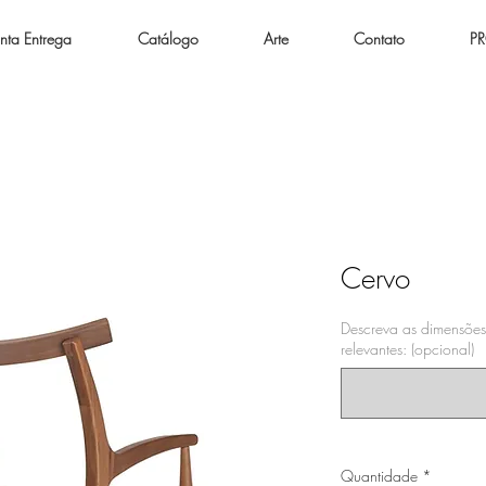
nta Entrega
Catálogo
Arte
Contato
P
Cervo
Descreva as dimensões
relevantes: (opcional)
Quantidade
*