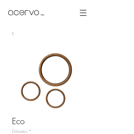
Eco
Diâmetro
*