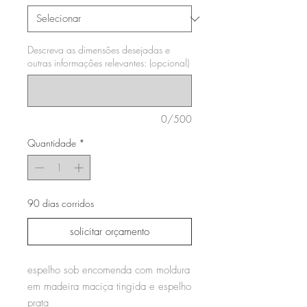
Descreva as dimensões desejadas e
outras informações relevantes: (opcional)
0/500
Quantidade
*
90 dias corridos
solicitar orçamento
espelho sob encomenda com moldura
em madeira maciça tingida e espelho
prata