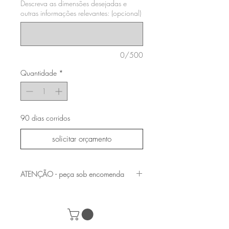
Descreva as dimensões desejadas e
outras informações relevantes: (opcional)
0/500
Quantidade
*
90 dias corridos
solicitar orçamento
ATENÇÃO - peça sob encomenda
entre em contato com a nossa equipe para
verificar os acabamentos e medidas
disponíveis