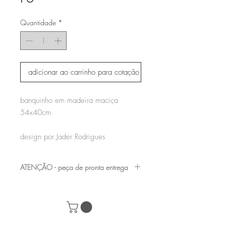
Quantidade
*
adicionar ao carrinho para cotação
banquinho em madeira maciça
54x40cm
design por Jader Rodrigues
ATENÇÃO - peça de pronta entrega
nossas peças de showroom podem
apresentar pequenas avarias, por serem
mostruário de loja, consulte nossa equipe e
marque uma visita para verificá-las antes da
compra de seu produto.