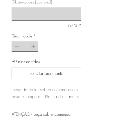
Observações (opcional)
0/500
Quantidade
*
90 dias corridos
solicitar orçamento
mesa de jantar sob encomenda com
base e tampo em lâmina de madeira
ATENÇÃO - peça sob encomenda
entre em contato com a nossa equipe para
verificar os acabamentos e medidas