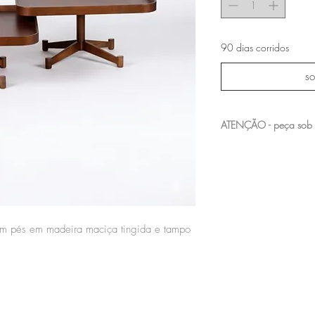
90 dias corridos
so
ATENÇÃO - peça sob
entre em contato com a n
acabamentos e medidas 
m pés em madeira maciça tingida e tampo