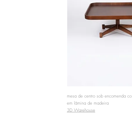
mesa de centro sob encomenda co
em lâmina de madeira
3D Warehouse