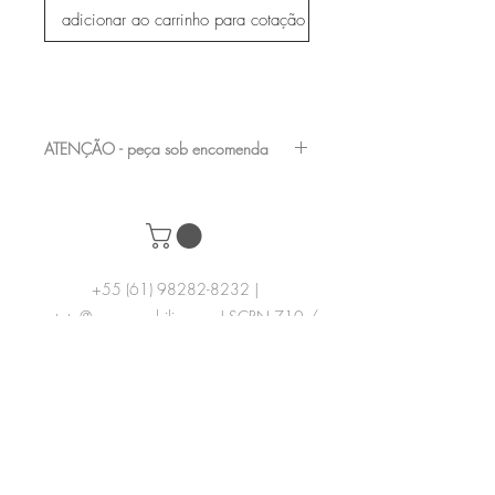
adicionar ao carrinho para cotação
ATENÇÃO - peça sob encomenda
entre em contato com a nossa equipe para
verificar os acabamentos e medidas
disponíveis
+55 (61) 98282-8232
|
contato@acervomobilia.com
| SCRN 710 /
711 Bl D Loja 23 - Subsolo - Asa Norte,
Brasília – DF
Acervo Mobilia comércio de móveis | CNPJ
23057583000192
© 2016 por Acervo Mobília