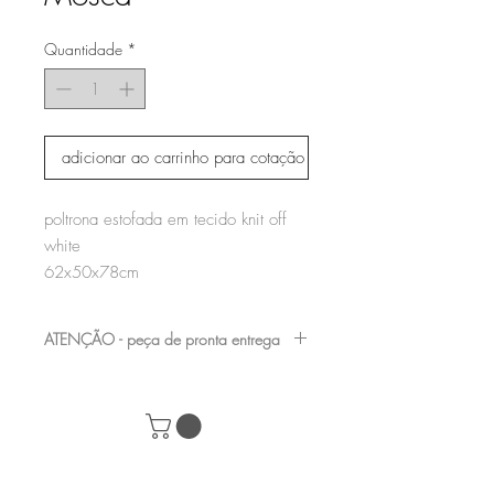
Quantidade
*
adicionar ao carrinho para cotação
poltrona estofada em tecido knit off 
white

62x50x78cm
ATENÇÃO - peça de pronta entrega
nossas peças de showroom podem
apresentar pequenas avarias, por serem
mostruário de loja, consulte nossa equipe e
marque uma visita para verificá-las antes da
compra de seu produto.
+55 (61) 98282-8232
|