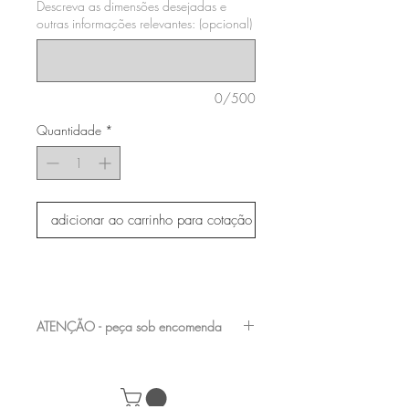
Descreva as dimensões desejadas e
outras informações relevantes: (opcional)
0/500
Quantidade
*
adicionar ao carrinho para cotação
ATENÇÃO - peça sob encomenda
entre em contato com a nossa equipe para
verificar os acabamentos e medidas
disponíveis