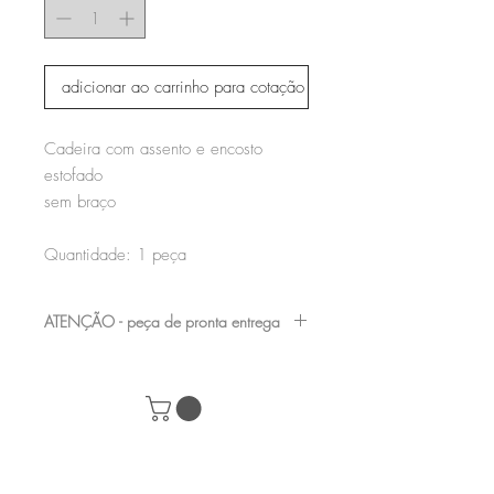
adicionar ao carrinho para cotação
Cadeira com assento e encosto
estofado
sem braço
Quantidade: 1 peça
ATENÇÃO - peça de pronta entrega
nossas peças de showroom podem
apresentar pequenas avarias, por serem
mostruário de loja, consulte nossa equipe e
marque uma visita para verificá-las antes da
compra de seu produto.
+55 (61) 98282-8232
|
contato@acervomobilia.com
| SCRN 710 /