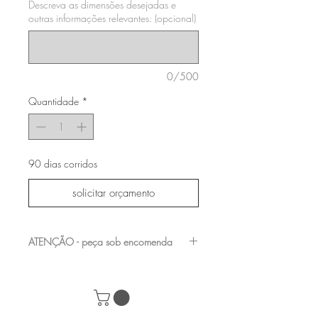
Descreva as dimensões desejadas e
outras informações relevantes: (opcional)
0/500
Quantidade
*
90 dias corridos
solicitar orçamento
ATENÇÃO - peça sob encomenda
entre em contato com a nossa equipe para
verificar os acabamentos e medidas
disponíveis