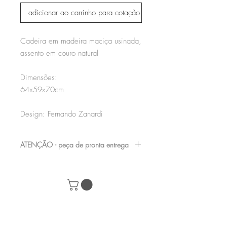
adicionar ao carrinho para cotação
Cadeira em madeira maciça usinada,
assento em couro natural
Dimensões:
64x59x70cm
Design: Fernando Zanardi
ATENÇÃO - peça de pronta entrega
nossas peças de showroom podem
apresentar pequenas avarias, por serem
mostruário de loja, consulte nossa equipe e
marque uma visita para verificá-las antes da
compra de seu produto.
+55 (61) 98282-8232
|
contato@acervomobilia.com
| SCRN 710 /