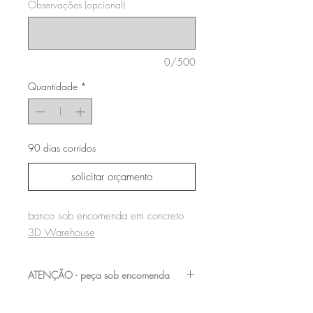
Observações (opcional)
0/500
Quantidade
*
90 dias corridos
solicitar orçamento
banco sob encomenda em concreto
3D Warehouse
ATENÇÃO - peça sob encomenda
entre em contato com a nossa equipe para
verificar os acabamentos e medidas