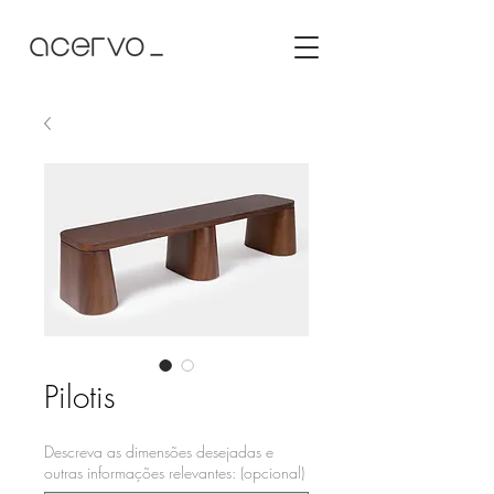
Pilotis
Descreva as dimensões desejadas e
outras informações relevantes: (opcional)