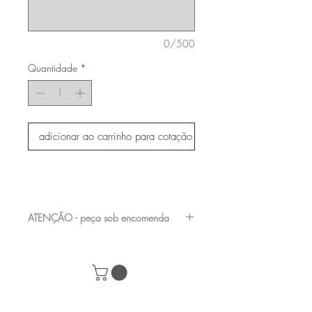
0/500
Quantidade
*
adicionar ao carrinho para cotação
ATENÇÃO - peça sob encomenda
entre em contato com a nossa equipe para
verificar os acabamentos e medidas
disponíveis
+55 (61) 98282-8232
|