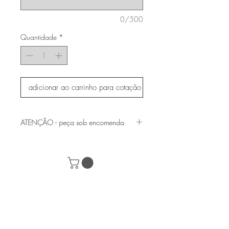
0/500
Quantidade
*
adicionar ao carrinho para cotação
ATENÇÃO - peça sob encomenda
entre em contato com a nossa equipe para
verificar os acabamentos e medidas
disponíveis
+55 (61) 98282-8232
|
contato@acervomobilia.com
| SCRN 710 /
711 Bl D Loja 23 - Subsolo - Asa Norte,
Brasília – DF