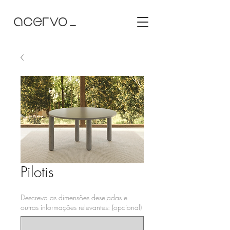
Pilotis
Descreva as dimensões desejadas e
outras informações relevantes: (opcional)