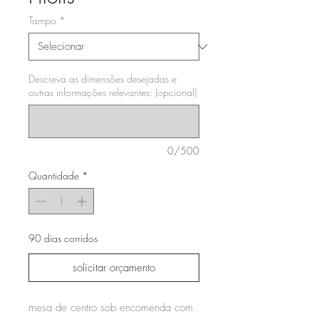
Tampo
*
Descreva as dimensões desejadas e
outras informações relevantes: (opcional)
0/500
Quantidade
*
90 dias corridos
solicitar orçamento
mesa de centro sob encomenda com