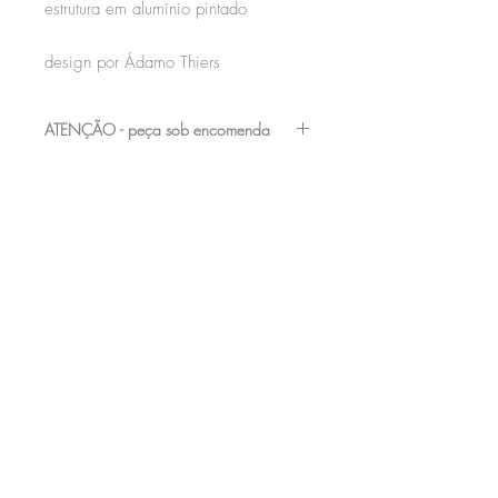
estrutura em alumínio pintado
design por Ádamo Thiers
ATENÇÃO - peça sob encomenda
entre em contato com a nossa equipe para
verificar os acabamentos e medidas
disponíveis
+55 (61) 98282-8232
|
contato@acervomobilia.com
| SCRN 710 /
711 Bl D Loja 23 - Subsolo - Asa Norte,
Brasília – DF
Acervo Mobilia comércio de móveis | CNPJ
23057583000192
© 2016 por Acervo Mobília