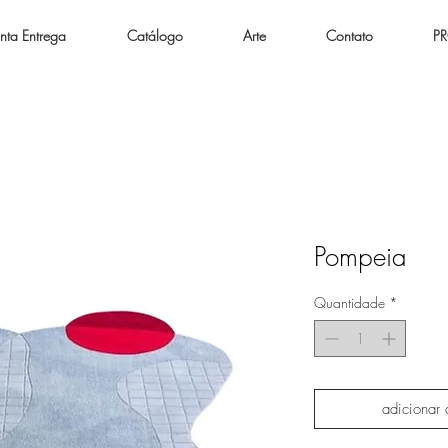
nta Entrega
Catálogo
Arte
Contato
P
Pompeia
Quantidade
*
adicionar 