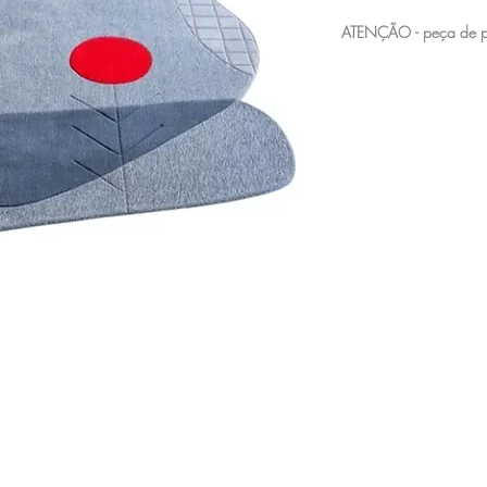
ATENÇÃO - peç
nossas peças de showro
por serem mostruário de
uma visita para verificá