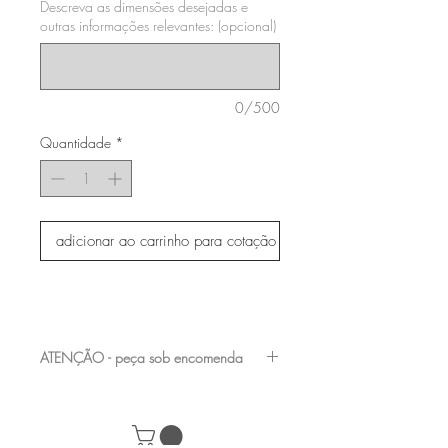
Descreva as dimensões desejadas e
outras informações relevantes: (opcional)
0/500
Quantidade
*
adicionar ao carrinho para cotação
ATENÇÃO - peça sob encomenda
entre em contato com a nossa equipe para
verificar os acabamentos e medidas
disponíveis