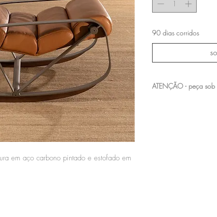
90 dias corridos
so
ATENÇÃO - peça sob
entre em contato com a n
acabamentos e medidas 
tura em aço carbono pintado e estofado em