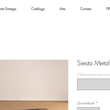
nta Entrega
Catálogo
Arte
Contato
P
Siesta Metal
Observações (opcional
Quantidade
*