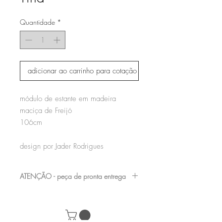
Quantidade
*
adicionar ao carrinho para cotação
módulo de estante em madeira
maciça de Freijó
106cm
design por Jader Rodrigues
ATENÇÃO - peça de pronta entrega
nossas peças de showroom podem
apresentar pequenas avarias, por serem
mostruário de loja, consulte nossa equipe e
marque uma visita para verificá-las antes da