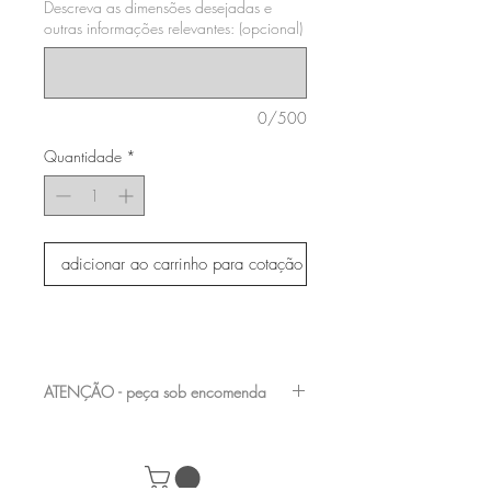
Descreva as dimensões desejadas e
outras informações relevantes: (opcional)
0/500
Quantidade
*
adicionar ao carrinho para cotação
ATENÇÃO - peça sob encomenda
entre em contato com a nossa equipe para
verificar os acabamentos e medidas
disponíveis