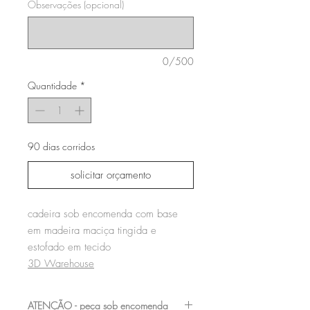
Observações (opcional)
0/500
Quantidade
*
90 dias corridos
solicitar orçamento
cadeira sob encomenda com base
em madeira maciça tingida e
estofado em tecido
3D Warehouse
ATENÇÃO - peça sob encomenda