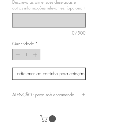
Descreva as dimensões desejadas e
outras informações relevantes: (opcional)
0/500
Quantidade
*
adicionar ao carrinho para cotação
ATENÇÃO - peça sob encomenda
entre em contato com a nossa equipe para
verificar os acabamentos e medidas
disponíveis
+55 (61) 98282-8232
|