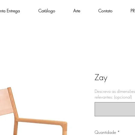
nta Entrega
Catálogo
Arte
Contato
P
Zay
Descreva as dimensões
relevantes: (opcional)
Quantidade
*