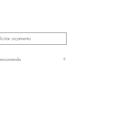
licitar orçamento
 encomenda
ossa equipe para verificar os
disponíveis