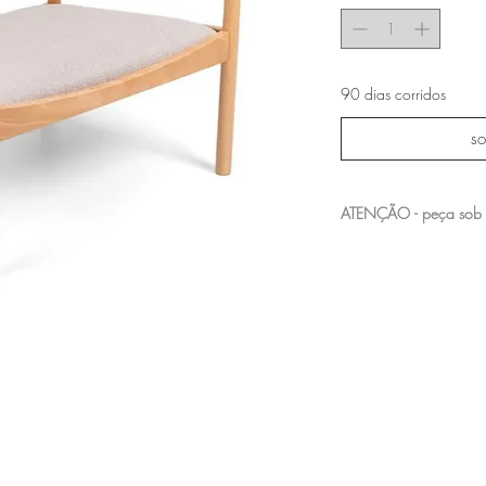
90 dias corridos
so
ATENÇÃO - peça sob
entre em contato com a n
acabamentos e medidas 